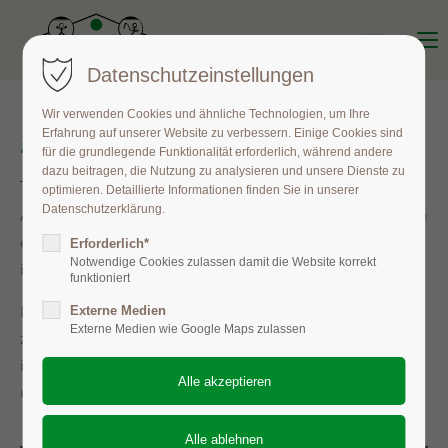
Menu
Datenschutzeinstellungen
Wir verwenden Cookies und ähnliche Technologien, um Ihre
Erfahrung auf unserer Website zu verbessern. Einige Cookies sind
Zur Person
für die grundlegende Funktionalität erforderlich, während andere
dazu beitragen, die Nutzung zu analysieren und unsere Dienste zu
optimieren. Detaillierte Informationen finden Sie in unserer
Datenschutzerklärung.
Als gelernte Physiotherapeutin habe ich seit 2000 eine
eigene Praxis für
Krankengymnastik/Physiotherapie
Erforderlich*
Notwendige Cookies zulassen damit die Website korrekt
in Ladbergen geführt.
funktioniert
In 2017 habe ich mich entschlossen den Schwerpunkt
Externe Medien
Externe Medien wie Google Maps zulassen
zur
Therapie auf dem Land
zu verlagern. Somit habe
ich die Praxis auf den Hof verlegt auf dem viele Tiere
und die Natur zuhause sind.